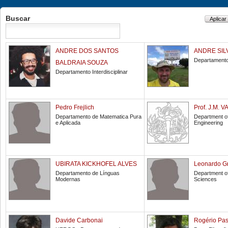
Buscar
ANDRE DOS SANTOS
ANDRE SIL
Departamento
BALDRAIA SOUZA
Departamento Interdisciplinar
Pedro Frejlich
Prof. J.M.
Departamento de Matematica Pura
Department o
e Aplicada
Engineering
UBIRATA KICKHOFEL ALVES
Leonardo G
Departamento de Línguas
Department of
Modernas
Sciences
Davide Carbonai
Rogério Pa