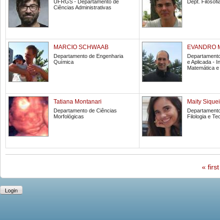
UFRGS - Departamento de
Dept. Filoso
Ciências Administrativas
MARCIO SCHWAAB
EVANDRO 
Departamento de Engenharia
Departamento
Química
e Aplicada - I
Matemática e 
Tatiana Montanari
Maity Siquei
Departamento de Ciências
Departamento 
Morfológicas
Filologia e Teo
« first
Login